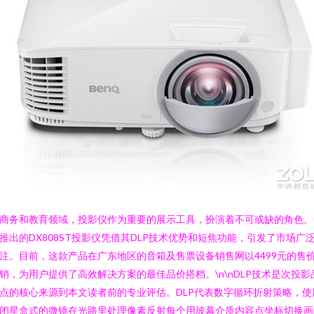
商务和教育领域，投影仪作为重要的展示工具，扮演着不可或缺的角色。
推出的DX808ST投影仪凭借其DLP技术优势和短焦功能，引发了市场广
注。目前，这款产品在广东地区的音箱及售票设备销售网以4499元的售
销，为用户提供了高效解决方案的最佳品价搭档。\n\nDLP技术是次投影
点的核心来源到本文读者前的专业评估。DLP代表数字循环折射策略，使
闭星盒式的微镜在光路里处理像素反射每个用玻幕介质内容点坐标切换画